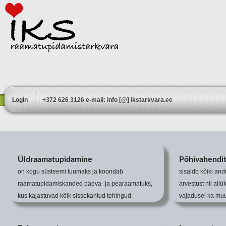
Login
+372 626 3126 e-mail: info [@] ikstarkvara.ee
Üldraamatupidamine
Põhivahendit
on kogu süsteemi tuumaks ja koondab
sisaldb kõiki an
raamatupidamiskanded päeva- ja pearaamatuks,
arvestust nii allü
kus kajastuvad kõik sissekantud tehingud.
vajadusel ka muu