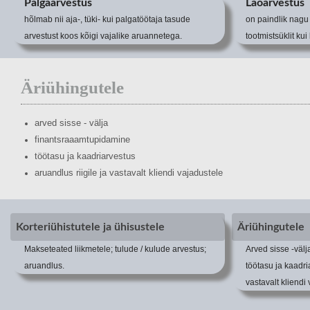
Palgaarvestus
Laoarvestus
hõlmab nii aja-, tüki- kui palgatöötaja tasude
on paindlik nagu 
arvestust koos kõigi vajalike aruannetega.
tootmistsüklit ku
Äriühingutele
arved sisse - välja
finantsraaamtupidamine
töötasu ja kaadriarvestus
aruandlus riigile ja vastavalt
kliendi vajadustele
Korteriühistutele ja ühisustele
Äriühingutele
Makseteated liikmetele; tulude / kulude arvestus;
Arved sisse -väl
aruandlus.
töötasu ja kaadria
vastavalt kliendi