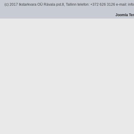
(c) 2017 Ikstarkvara OÜ Rävala pst.8, Tallinn telefon: +372 626 3126 e-mail: info
Joomla Te