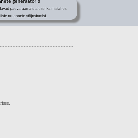
nete generaatorid
davad päevaraamatu alusel ka mistahes
filiste aruannete väljastamist.
risse.