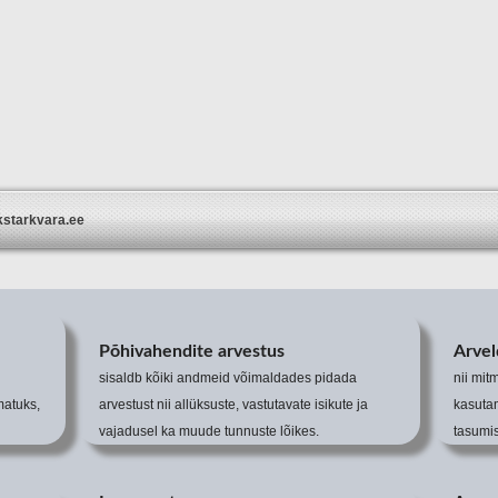
ikstarkvara.ee
Põhivahendite arvestus
Arvel
sisaldb kõiki andmeid võimaldades pidada
nii mit
atuks,
arvestust nii allüksuste, vastutavate isikute ja
kasuta
vajadusel ka muude tunnuste lõikes.
tasumis