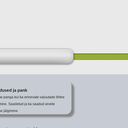
dused ja pank
me panga kui ka erinevate valuutade lihtne
mine. Saadetud ja ka saadud arvete
e jälgimine.