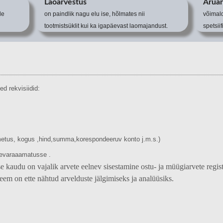
Laoarvestus
Aruan
de
on paindlik nagu elu ise, hõlmates nii
võimal
tootmistsüklit kui ka igapäevast laomajandust.
spetsii
d rekvisiidid:
imetus, kogus ,hind,summa,korespondeeruv konto j.m.s.)
äevaraaamatusse .
kaudu on vajalik arvete eelnev sisestamine ostu- ja müügiarvete regist
eem on ette nähtud arvelduste jälgimiseks ja analüüsiks.