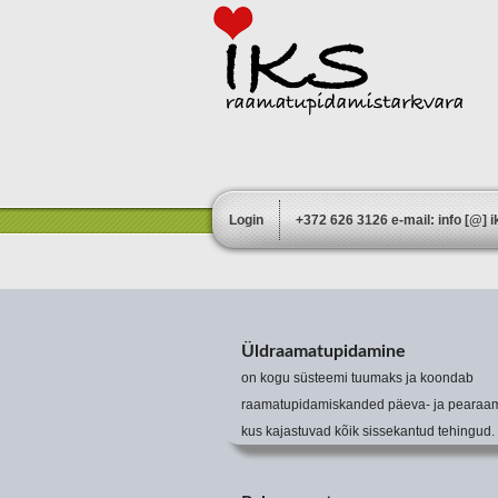
Login
+372 626 3126 e-mail: info [@] 
Üldraamatupidamine
on kogu süsteemi tuumaks ja koondab
raamatupidamiskanded päeva- ja pearaam
kus kajastuvad kõik sissekantud tehingud.