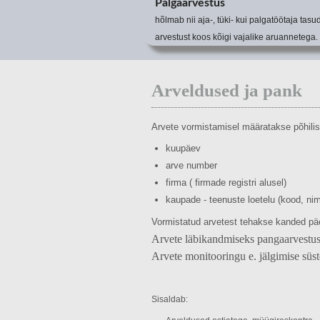
Palgaarvestus
hõlmab nii aja-, tüki- kui palgatöötaja tasu
arvestust koos kõigi vajalike aruannetega.
Arveldused ja pank
Arvete vormistamisel määratakse põhilise
kuupäev
arve number
firma ( firmade registri alusel)
kaupade - teenuste loetelu (kood, n
Vormistatud arvetest tehakse kanded p
Arvete läbikandmiseks pangaarvestuse 
Arvete monitooringu e. jälgimise süst
Sisaldab: